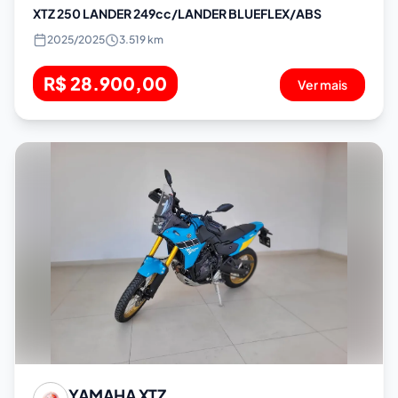
XTZ 250 LANDER 249cc/LANDER BLUEFLEX/ABS
2025
/
2025
3.519 km
R$ 28.900,00
Ver mais
YAMAHA
XTZ