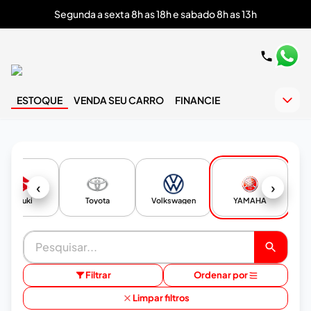
Segunda a sexta 8h as 18h e sabado 8h as 13h
ESTOQUE
VENDA SEU CARRO
FINANCIE
‹
›
Suzuki
Toyota
Volkswagen
YAMAHA
Filtrar
Ordenar por
Limpar filtros