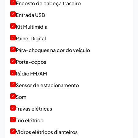
✓
Encosto de cabeça traseiro
✓
Entrada USB
✓
Kit Multimídia
✓
Painel Digital
✓
Pára-choques na cor do veículo
✓
Porta-copos
✓
Rádio FM/AM
✓
Sensor de estacionamento
✓
Som
✓
Travas elétricas
✓
Trio elétrico
✓
Vidros elétricos dianteiros