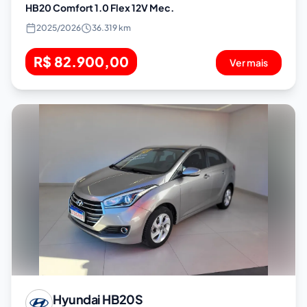
HB20 Comfort 1.0 Flex 12V Mec.
2025
/
2026
36.319 km
R$ 82.900,00
Ver mais
Hyundai
HB20S