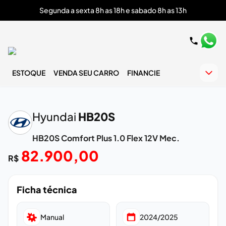
Segunda a sexta 8h as 18h e sabado 8h as 13h
ESTOQUE
VENDA SEU CARRO
FINANCIE
‹
›
Hyundai
HB20S
HB20S Comfort Plus 1.0 Flex 12V Mec.
82.900,00
R$
Ficha técnica
Manual
2024/2025