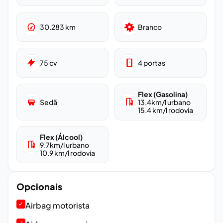
30.283
km
Branco
75
cv
4
portas
Flex (Gasolina)
Sedã
13.4
km/l urbano
15.4
km/l rodovia
Flex (Álcool)
9.7
km/l urbano
10.9
km/l rodovia
Opcionais
✓
Airbag motorista
✓