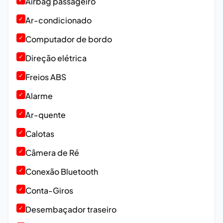
Airbag passageiro
✓
Ar-condicionado
✓
Computador de bordo
✓
Direção elétrica
✓
Freios ABS
✓
Alarme
✓
Ar-quente
✓
Calotas
✓
Câmera de Ré
✓
Conexão Bluetooth
✓
Conta-Giros
✓
Desembaçador traseiro