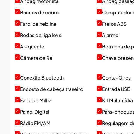
✓
Airbag motorista
✓
Airbag passa
✓
Bancos de couro
✓
Computador 
✓
Farol de neblina
✓
Freios ABS
✓
Rodas de liga leve
✓
Alarme
✓
Ar-quente
✓
Borracha de p
✓
Câmera de Ré
✓
Chave presen
✓
Conexão Bluetooth
✓
Conta-Giros
✓
Encosto de cabeça traseiro
✓
Entrada USB
✓
Farol de Milha
✓
Kit Multimídia
✓
Painel Digital
✓
Pára-choques 
✓
Rádio FM/AM
✓
Regulagem de
✓
✓