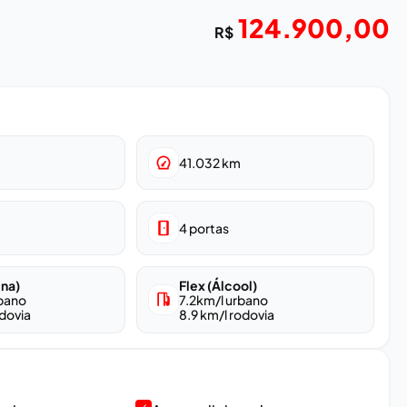
124.900,00
R$
41.032
km
4
portas
ina)
Flex (Álcool)
rbano
7.2
km/l urbano
dovia
8.9
km/l rodovia