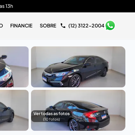
as 13h
O
FINANCIE
SOBRE
(12) 3122-2004
Ver todas as fotos
(
10
fotos)