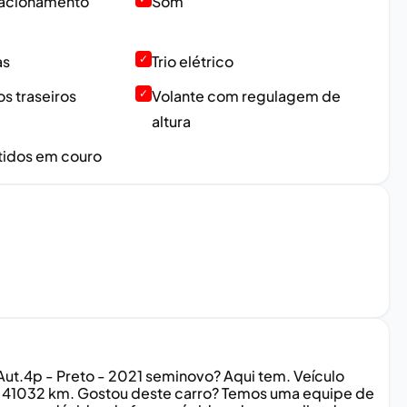
tacionamento
Som
as
✓
Trio elétrico
os traseiros
✓
Volante com regulagem de
altura
tidos em couro
Aut.4p - Preto - 2021 seminovo? Aqui tem. Veículo
: 41032 km. Gostou deste carro? Temos uma equipe de