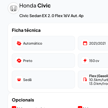
Honda
Civic
Civic Sedan EX 2.0 Flex 16V Aut.4p
Ficha técnica
Automático
2021/2021
Preto
150
cv
Flex (Gasol
Sedã
10.5
km/l u
13.0
km/l ro
Opcionais