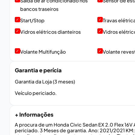
Saída de ar condicionado nos
Sensor de es
bancos traseiros
✓
Start/Stop
✓
Travas elétric
✓
Vidros elétricos dianteiros
✓
Vidros elétric
✓
Volante Multifunção
✓
Volante reves
Garantia e perícia
Garantia da Loja (3 meses)
Veículo periciado.
+ Informações
A procura de um Honda Civic Sedan EX 2.0 Flex 16V 
periciado. 3 Meses de garantia. Ano: 2021/2021 KM