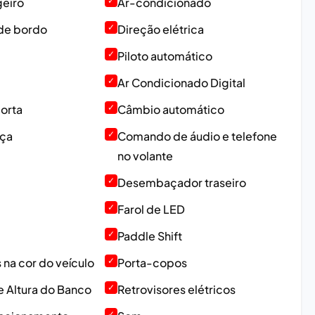
geiro
✓
Ar-condicionado
de bordo
✓
Direção elétrica
✓
Piloto automático
✓
Ar Condicionado Digital
orta
✓
Câmbio automático
ça
✓
Comando de áudio e telefone
no volante
✓
Desembaçador traseiro
✓
Farol de LED
✓
Paddle Shift
na cor do veículo
✓
Porta-copos
 Altura do Banco
✓
Retrovisores elétricos
✓