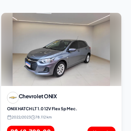
Chevrolet
ONIX
ONIX HATCH LT 1.0 12V Flex 5p Mec.
2022
/
2023
78.112 km