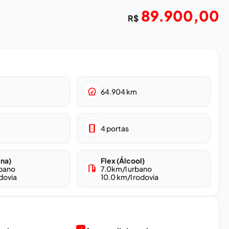
89.900,00
R$
64.904
km
4
portas
ina)
Flex (Álcool)
rbano
7.0
km/l urbano
dovia
10.0
km/l rodovia