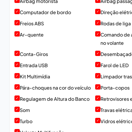
✓
Airbag motorista
✓
Airbag passa
✓
Computador de bordo
✓
Direção elétr
✓
Freios ABS
✓
Rodas de liga
✓
Ar-quente
✓
Comando de á
no volante
✓
Conta-Giros
✓
Desembaçador
✓
Entrada USB
✓
Farol de LED
✓
Kit Multimídia
✓
Limpador tras
✓
Pára-choques na cor do veículo
✓
Porta-copos
✓
Regulagem de Altura do Banco
✓
Retrovisores e
✓
Som
✓
Travas elétric
✓
Turbo
✓
Vidros elétric
✓