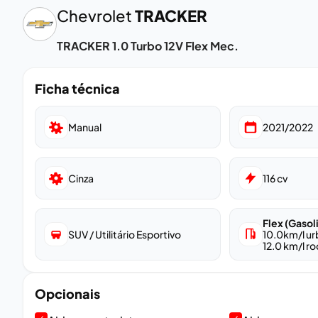
Chevrolet
TRACKER
TRACKER 1.0 Turbo 12V Flex Mec.
Ficha técnica
Manual
2021/2022
Cinza
116
cv
Flex (Gasol
SUV / Utilitário Esportivo
10.0
km/l u
12.0
km/l ro
Opcionais