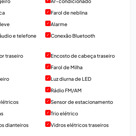
geiro
✓
Ar-condicionado
ica
✓
Farol de neblina
 leve
✓
Alarme
udio e telefone
✓
Conexão Bluetooth
 traseiro
✓
Encosto de cabeça traseiro
✓
Farol de Milha
eiro
✓
Luz diurna de LED
✓
Rádio FM/AM
létricos
✓
Sensor de estacionamento
as
✓
Trio elétrico
os dianteiros
✓
Vidros elétricos traseiros